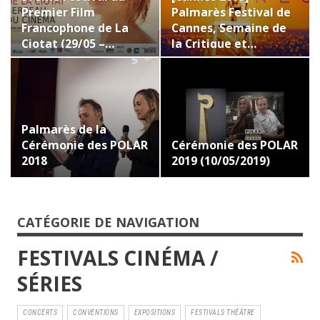
Premier Film
Palmarès Festival de
Francophone de La
Cannes, Semaine de
Ciotat (29/05 –…
la Critique et…
Palmarès de la
Cérémonie des POLAR
Cérémonie des POLAR
2018
2019 (10/05/2019)
CATÉGORIE DE NAVIGATION
FESTIVALS CINÉMA /
SÉRIES
CONCERTS
CONVENTIONS
EXPOSITIONS
FESTIVALS THÉÂTRE