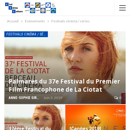
Accueil
Evénements
Festivals cinéma / séries
FESTIVALS CINÉMA / SÉRIES
Palmarès du 37e Festival du Premier
Film Francophone de La Ciotat
Juin 3, 2019
0
ANNE-SOPHIE GIRAUD
37ème Festival du
[Cannes 2019]