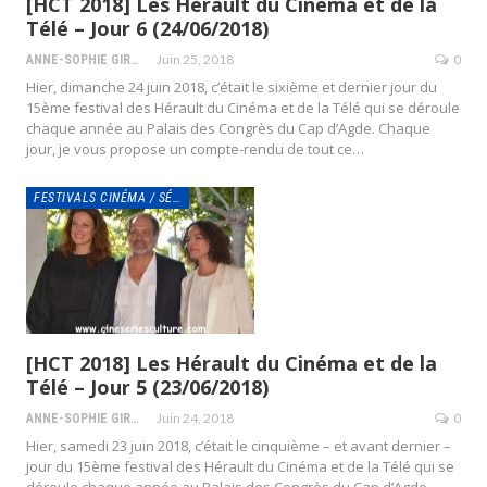
[HCT 2018] Les Hérault du Cinéma et de la
Télé – Jour 6 (24/06/2018)
Juin 25, 2018
0
ANNE-SOPHIE GIRAUD
Hier, dimanche 24 juin 2018, c’était le sixième et dernier jour du
15ème festival des Hérault du Cinéma et de la Télé qui se déroule
chaque année au Palais des Congrès du Cap d’Agde. Chaque
jour, je vous propose un compte-rendu de tout ce…
FESTIVALS CINÉMA / SÉRIES
[HCT 2018] Les Hérault du Cinéma et de la
Télé – Jour 5 (23/06/2018)
Juin 24, 2018
0
ANNE-SOPHIE GIRAUD
Hier, samedi 23 juin 2018, c’était le cinquième – et avant dernier –
jour du 15ème festival des Hérault du Cinéma et de la Télé qui se
déroule chaque année au Palais des Congrès du Cap d’Agde.