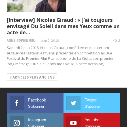
[Interview] Nicolas Giraud : « J’ai toujours
envisagé Du Soleil dans mes Yeux comme un
acte de…
Juin 5, 2018
2
ANNE-SOPHIE GIRAUD
Samedi 2 juin 2018, Nicolas Giraud, comédien et maintenant
auteur-réalisateur, est venu présenter en compétition au 36e
Festival du Premier Film Francophone de La Ciotat son premier
long-métrage, Du Soleil dans mes yeux. A cette occasion,…
ARTICLES PLUS ANCIENS
Facebook
Twitter
S'abonner
S'abonner
Instagram
Youtube
S'abonner
S'abonner