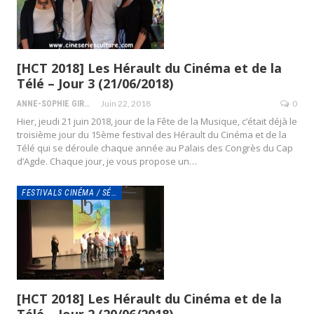
[HCT 2018] Les Hérault du Cinéma et de la
Télé – Jour 3 (21/06/2018)
Juin 22, 2018
0
ANNE-SOPHIE GIRAUD
Hier, jeudi 21 juin 2018, jour de la Fête de la Musique, c’était déjà le
troisième jour du 15ème festival des Hérault du Cinéma et de la
Télé qui se déroule chaque année au Palais des Congrès du Cap
d’Agde. Chaque jour, je vous propose un…
FESTIVALS CINÉMA / SÉRIES
[HCT 2018] Les Hérault du Cinéma et de la
Télé – Jour 2 (20/06/2018)