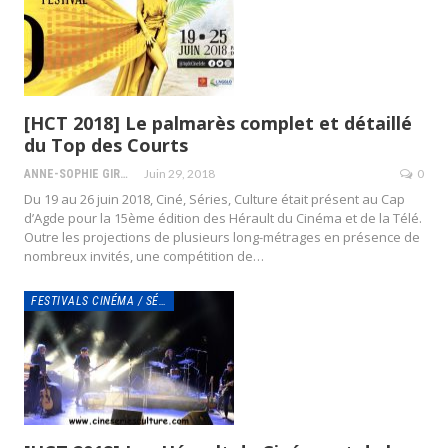
[HCT 2018] Le palmarès complet et détaillé
du Top des Courts
Juin 29, 2018
0
ANNE-SOPHIE GIRAUD
Du 19 au 26 juin 2018, Ciné, Séries, Culture était présent au Cap
d’Agde pour la 15ème édition des Hérault du Cinéma et de la Télé.
Outre les projections de plusieurs long-métrages en présence de
nombreux invités, une compétition de…
FESTIVALS CINÉMA / SÉRIES