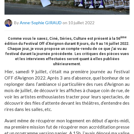
By
Anne-Sophie GIRAUD
on 10 juillet 2022
ème
Comme vous le savez, Ciné, Séries, Culture est présent à la 56
édition du Festival Off d’Avignon durant 8 jours, du 9 au 16 juillet 2022.
Chaque jour, je vous propose un compte-rendu de ce que j’ai vu au
festival durant la journée précédente. Les critiques des pièces vues
et les interviews effectuées seront quant à elles publiées
ultérieurement.
Hier, samedi 9 juillet, c’était ma première journée au Festival
OFF d’Avignon 2022. Après 3 ans d’absence, quel bonheur de se
replonger dans l’ambiance si particulière des rues d’Avignon au
mois de juillet, de découvrir les affiches à chaque coin de rue, de
voir les artistes enthousiastes tracter pour leurs spectacles, de
découvrir des files d’attente devant les théâtres, d’entendre des
rires dans les salles, etc.
Avant même de récupérer mon logement en début d’après-midi,
ma première mission fut de récupérer mon accréditation presse
et un programme version papier. A 15h, j’avais déposé ma valise